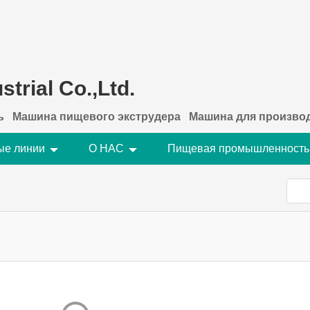
trial Co.,Ltd.
ь
Машина пищевого экструдера
Машина для производ
ые линии
О НАС
Пищевая промышленность