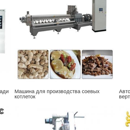
бади
Машина для производства соевых
Авто
котлеток
вер