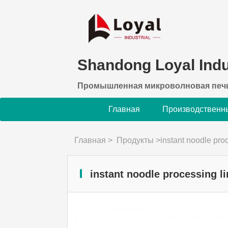
Shandong Loyal Indus
Промышленная микроволновая печ
Главная
Производственн
Главная
>
Продукты
>
instant noodle pro
instant noodle processing li