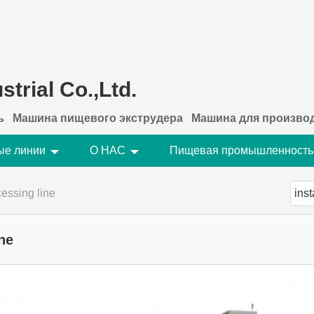
trial Co.,Ltd.
ь
Машина пищевого экструдера
Машина для производ
ые линии
О НАС
Пищевая промышленность
cessing line
ne