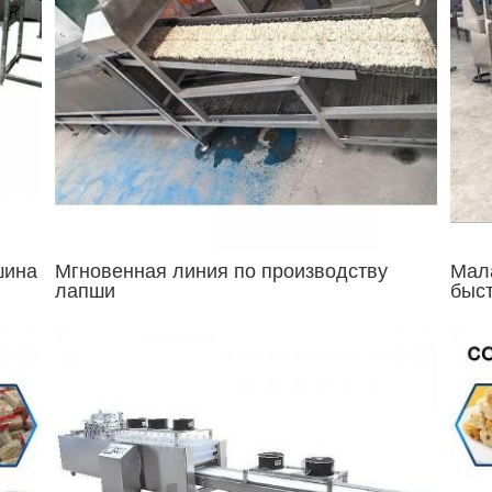
шина
Мгновенная линия по производству
Мал
лапши
быст