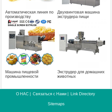
Автоматическая линия по
Двухвинтовая машина
производству
экструдера пищи
картофельных чипсов
Машина пищевой
Экструдер для домашних
промышленности
животных
одновинтового экструдера
О НАС
|
Связаться с Нами
|
Link Directory
Sitemaps