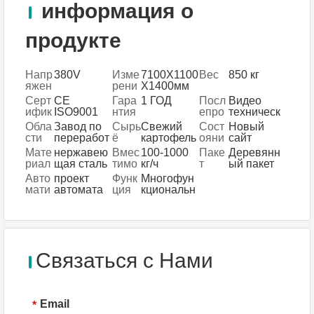
информация о
продукте
Напр
380V
Изме
7100X1100
Вес
850 кг
яжен
рени
X1400мм
ие
е
Серт
CE
Гара
1 ГОД
Посл
Видео
(L*W*
ифик
ISO9001
нтия
епро
техническ
H)
ация
дажн
ая
Обла
Завод по
Сырь
Свежий
Сост
Новый
ое
поддержка
сти
переработ
ё
картофель
ояни
сайт
обсл
,
прим
ке
, маниока
е
Мате
нержавею
Вмес
100-1000
Паке
Деревянн
ужив
инженеры
енен
картофель
риал
щая сталь
тимо
кг/ч
т
ый пакет
ание
доступны
ия
ных
304
сть
Авто
проект
Функ
Многофун
Пред
для
чипсов,
мати
автомата
ция
кциональн
оста
обслужива
супермарк
чески
для
ый
влен
ния машин
ет,
й
автоматич
о
за
овощепер
еского
рубежом
ерабатыва
производс
ющий
тва
завод
Связаться с Нами
картофель
ных
чипсов
Email
*